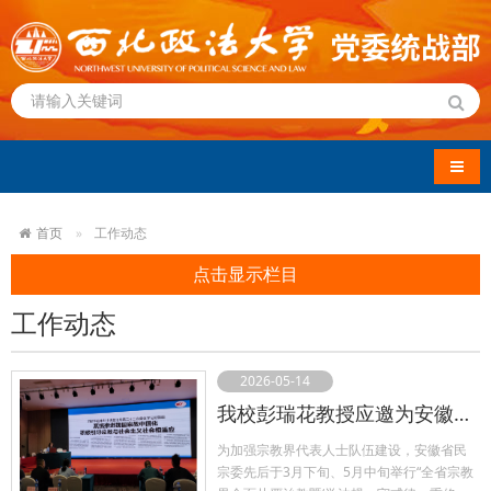
导航
首页
工作动态
点击显示栏目
工作动态
2026-05-14
我校彭瑞花教授应邀为安徽省宗教界培训班授课
为加强宗教界代表人士队伍建设，安徽省民
宗委先后于3月下旬、5月中旬举行“全省宗教