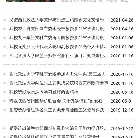
界全面从严治教暨‘学法规、守戒律、重修
为、树形象’”和“宗教中国化培优工程暨‘双
通’人才”主题培训班，我校彭瑞花教授应邀为
两期培训班作“宗教政策法规解读”专题讲座，
民进西北政法大学支部与民进宝鸡陈仓文化支部缔结友好支部
2021-04-28
安徽省各大宗教团体领导班子成员和主要宗
我校农工党支部副主委李晓宁教授参加省政协月度协商座谈会
2021-04-16
教活动场所负责人等170余人参加培训。
我校九三学社支社主委冯卫国教授参加省政协月度协商座谈会
2021-01-06
讲座中，彭瑞花教授围绕学习宗教政策
法规的重要意义、新时代党的宗教工作基本
我校无党派人士代表席晓娟副教授参加党外人士情况通报会
2021-01-06
方针以及当前宗教事务法律体系等内容，进
西北政法大学民盟张师伟召开社科项目研究成果征求意见会
2020-11-16
行了系统深入的解读。授课内容严谨规范、
阐释透彻，兼具理论高度与实践指导性，赢
得参训学员一致认可。
西北政法大学李晓宁受邀参加农工党中央“第三届人口发展战略研讨会”
2020-11-16
西北政法大学两位民主党派成员获聘西安市政府参事
2020-11-16
我校统战成员深入学习践行两会精神
2020-06-18
转发陕西省归国华侨联合会 关于扎实做好“侨爱心·光明行”活动的通知
2020-06-01
党委统战部组织各民主党派开展爱国主义教育实践活动
2019-12-16
党委统战部举办第四期旬邑县法治骨干能力提升培训班
2019-12-12
党委统战部组织侨联成员开展爱国主义教育活动
2019-12-10