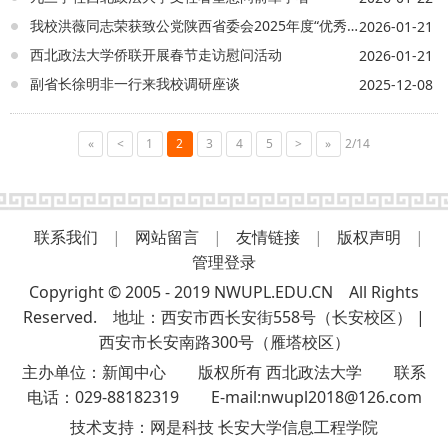
西省委会组宣部部长刘祎娜，四级调研员李
我校洪薇同志荣获致公党陕西省委会2025年度“优秀党员”荣誉称号
2026-01-21
铁龙，我校统战部相关人员，我校致公党支
西北政法大学侨联开展春节走访慰问活动
委会党员参加会议。
2026-01-21
副省长徐明非一行来我校调研座谈
2025-12-08
«
<
1
2
3
4
5
>
»
2/14
联系我们
|
网站留言
|
友情链接
|
版权声明
|
管理登录
Copyright © 2005 - 2019 NWUPL.EDU.CN All Rights
Reserved. 地址：西安市西长安街558号（长安校区） |
西安市长安南路300号（雁塔校区）
主办单位：新闻中心 版权所有 西北政法大学 联系
电话：029-88182319 E-mail:nwupl2018@126.com
技术支持：
网是科技 长安大学信息工程学院