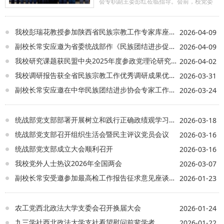
会专职副主委彭红莅临指导。会前，校党委
委员、副校长张荣刚会见彭红一行，双方围
绕深化校地统战合作、推进支部标准化规范
化建设、强化党员队伍建设等重点工作开展
我校彭瑞花教授参加陕西省民族宗教工作专家库座谈会
2026-04-09
深入交流。 会上，支部主委杨蔚林代表
副校长常安应邀为省委统战部作《民族团结进步促进法》专题讲座
2026-04-09
本届支部委员会作工作报告。大会严格遵照
我校研究课题获民盟中央2025年度参政党理论研究课题二等奖
2026-04-02
组织程序，以无记名投票方式，选举产生支
部新一届领导班子，杨蔚林当选支部主委，
我校调研报告获全省民族宗教工作优秀调研成果优秀奖
2026-03-31
洪薇当选副主委。 彭红代表致公党省委会祝
副校长常安应邀在中华民族团结进步协会专家工作委员会学术论坛作主旨讲座
2026-03-24
贺本次换届大会顺利召开及新班子当选，并
就下一步工作提出要求：要始终把牢政治方
向，坚持以习近平新时代中国特色社会主义
统战部党支部部署开展树立和践行正确政绩观学习教育
2026-03-18
思想为指导，不断巩固多党合作的共同思想
政治基础；要践行履职要求，强化责任担
统战部党支部召开组织生活会暨民主评议党员会议
2026-03-16
当，充分发挥致公党侨海特色优势，深入调
统战部党支部成立大会顺利召开
2026-03-16
查研究，积极建言献策，不断提升参政议
政、民主监督的能力和水平；要把宣传工作
我校党外人士热议2026年全国两会
2026-03-07
融入参政党自身建设和履职尽责全过程，创
副校长常安受邀参加最高检工作报告征求意见座谈会并发言
2026-01-23
新方式方法，聚焦参政履职实践，不断提升
致公党的社会影响力和感召力；要增强组织
活力，加强自身建设，锻造政治坚定、组织
农工党西北政法大学支委会召开换届大会
2026-01-24
坚实、履职有力、作风优良、制度健全的新
时代高素质参政党基层组织。 致公党陕
九三学社西北政法大学支社看望慰问前辈学者
2026-01-22