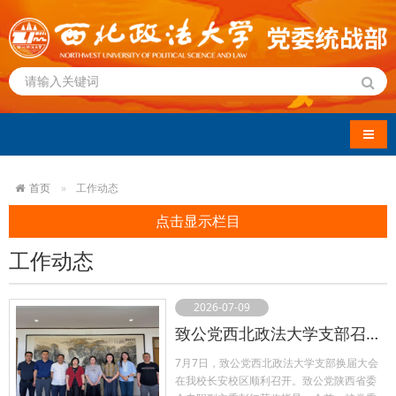
导航
首页
工作动态
点击显示栏目
工作动态
2026-07-09
致公党西北政法大学支部召开换届大会
7月7日，致公党西北政法大学支部换届大会
在我校长安校区顺利召开。致公党陕西省委