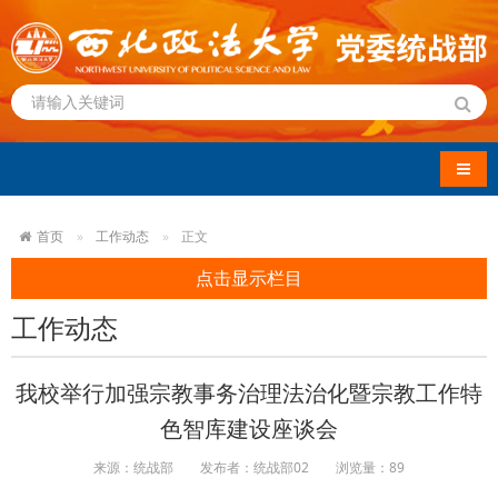
导航
首页
工作动态
正文
点击显示栏目
工作动态
我校举行加强宗教事务治理法治化暨宗教工作特
色智库建设座谈会
来源：统战部
发布者：统战部02
浏览量：
89