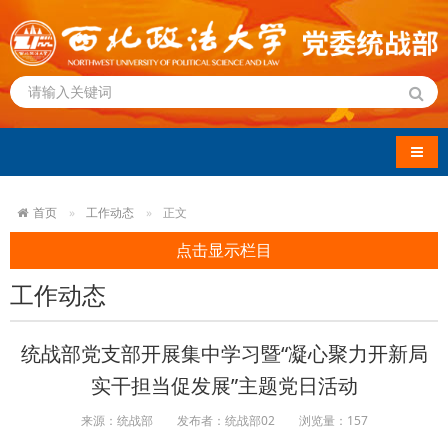
导航
首页
工作动态
正文
点击显示栏目
工作动态
统战部党支部开展集中学习暨“凝心聚力开新局
实干担当促发展”主题党日活动
来源：统战部
发布者：统战部02
浏览量：
157