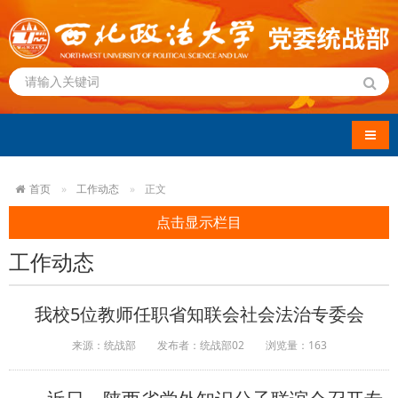
导航
首页
工作动态
正文
点击显示栏目
工作动态
我校5位教师任职省知联会社会法治专委会
来源：统战部
发布者：统战部02
浏览量：
163