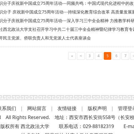
识分子庆祝新中国成立75周年活动---同频共鸣：中国式现代化进程中的
识分子 庆祝新中国成立75周年活动---持续深化教育综合改革 高质量发
识分子庆祝新中国成立75周年活动---深入学习三中全会精神 力推教学科
社西北政法大学支社召开学习中共二十届三中全会精神暨纪律学习教育专
开民主党派、侨联负责人和无党派人士代表座谈会
«
<
3
4
5
6
7
联系我们
|
网站留言
|
友情链接
|
版权声明
|
管理登
L.EDU.CN All Rights Reserved. 地址：西安市西长安街5
 西北政法大学 联系电话：029-88182319 E-mail:nw