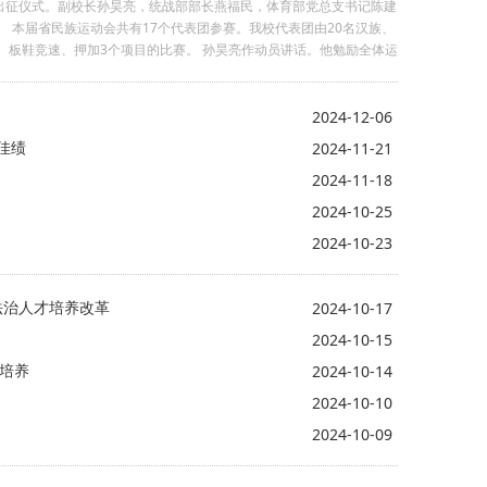
团出征仪式。副校长孙昊亮，统战部部长燕福民，体育部党总支书记陈建
 本届省民族运动会共有17个代表团参赛。我校代表团由20名汉族、
、板鞋竞速、押加3个项目的比赛。 孙昊亮作动员讲话。他勉励全体运
纪，尊重裁判、尊重对手、尊重民族习俗，以良好风貌展现我校的责
格、平安凯旋。 本次参赛队伍由党委统战部联合体育部统筹筹备、联
体意识的生动实践，也是我校民族团结进步工作成果展示的重要平
2024-12-06
“中华民族一家亲”的深厚内涵，充分展现我校各族师生同心聚力、奋
佳绩
2024-11-21
2024-11-18
2024-10-25
2024-10-23
法治人才培养改革
2024-10-17
2024-10-15
才培养
2024-10-14
2024-10-10
2024-10-09