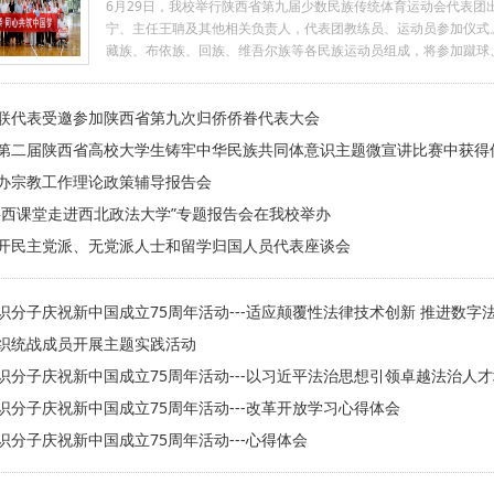
6月29日，我校举行陕西省第九届少数民族传统体育运动会代表
宁、主任王聃及其他相关负责人，代表团教练员、运动员参加仪式。
藏族、布依族、回族、维吾尔族等各民族运动员组成，将参加蹴球
动员珍惜机会、顽强拼搏，加强交流、增进友谊；严格遵守赛风赛
任与担当。他预祝代表团全力以赴、奋勇争先，赛出水平、赛出风
联代表受邀参加陕西省第九次归侨侨眷代表大会
合组建，是学校推动各民族交往交流交融、持续铸牢中华民族共同
台。赛场上，我校运动员将以体育竞技为纽带，展现体育精神，诠释
第二届陕西省高校大学生铸牢中华民族共同体意识主题微宣讲比赛中获得
勇争先的良好精神风貌。
办宗教工作理论政策辅导报告会
陕西课堂走进西北政法大学”专题报告会在我校举办
开民主党派、无党派人士和留学归国人员代表座谈会
识分子庆祝新中国成立75周年活动---适应颠覆性法律技术创新 推进数字
织统战成员开展主题实践活动
识分子庆祝新中国成立75周年活动---以习近平法治思想引领卓越法治人
识分子庆祝新中国成立75周年活动---改革开放学习心得体会
识分子庆祝新中国成立75周年活动---心得体会