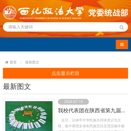
导航
首页
最新图文
点击显示栏目
最新图文
2026-07-10
我校代表团在陕西省第九届少数民族传统体育运动会上斩获佳绩
近日，以铸牢中华民族共同体意识为主
线，集中展现全省各民族交往交流交融丰硕