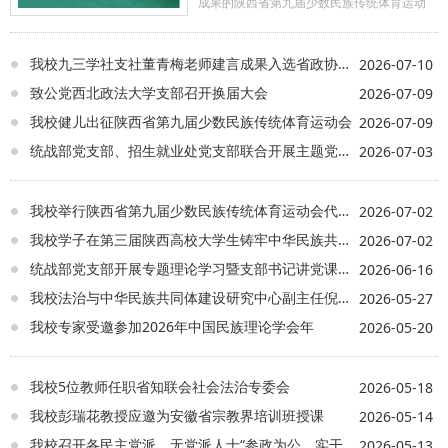
成果的陕西省第九届少数民族传统体育运动
会在宝鸡市陇县圆满落幕。作为全省规格
高、代表性强、民族特色鲜明的省级民族体
育盛会，本次赛事既是传承发展少数民族传
我校九三学社支社董青梅老师建言成果入选省政协协商座谈会重点发言
2026-07-10
统体育文化的重要平台，也是检验高校民族
致公党西北政法大学支部召开换届大会
2026-07-09
团结教育成效的重要窗口。 我校高度重
我校健儿出征陕西省第九届少数民族传统体育运动会
2026-07-09
视此次参赛工作，由统战部统筹赛事组织与
民族团结宣传，体育部负责学生选拔、赛前
统战部党支部、招生就业处党支部联合开展主题党日活动
2026-07-03
集训及赛场竞技指导，学工部做好后勤保障
与思想引领工作。三部门紧密联动、各司其
职，带领20余名来自不同学院的各民族运动
我校举行陕西省第九届少数民族传统体育运动会代表团出征仪式
2026-07-02
健儿奔赴赛场。四天赛程中，我校健儿征战
我校学子在第三届陕西高校大学生铸牢中华民族共同体意识主题微宣讲比赛荣获三等奖
2026-07-02
蹴球、押加、板鞋竞速三大项目，与全省各
地市及高校代表队同台竞技，累计斩获2项二
统战部党支部开展专题理论学习暨支部书记讲党课活动
2026-06-16
等奖、25项三等奖，多个团体和个人项目跻
我校法治与中华民族共同体建设研究中心副主任倪文艳应邀为“陈仓发展讲坛”作专题辅导
2026-05-27
身全省前列，学校被组委会授予"体育道德风
尚奖"，充分展现了我校学子昂扬向上的青春
我校专家受邀参加2026年中国民族理论学会年
2026-05-20
风采，交出了一份兼具竞技实力与民族团结
温度的优异答卷。 全员参赛、多点开
花，是我校深化民族团结教育、推进“五育并
我校5位教师任职省知联会社会法治专委会
2026-05-18
举”的生动实践。赛前统筹集训、赛场全程保
我校彭瑞花教授应邀为安徽省宗教界培训班授课
2026-05-14
障、赛后思想引导，多部门闭环协作、同向
发力，以赛事为载体搭建起各族学生交流共
我校召开各民主党派、无党派人士“参政为公、实干为民”主题教育动员部署会
2026-05-13