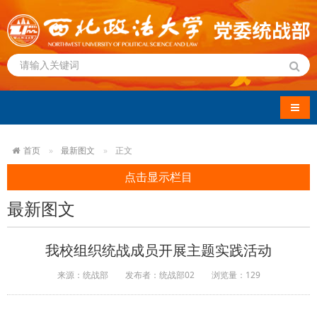
导航
首页
最新图文
正文
点击显示栏目
最新图文
我校组织统战成员开展主题实践活动
来源：统战部
发布者：统战部02
浏览量：
129