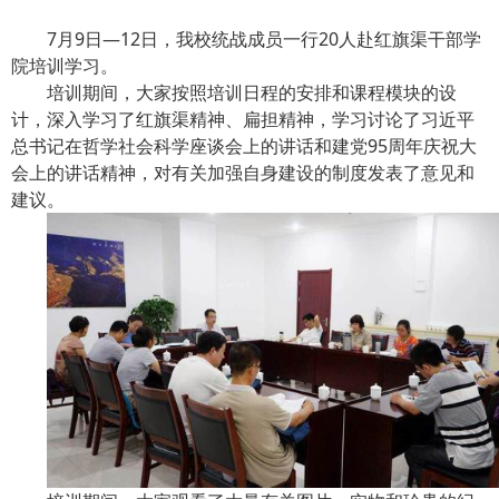
7
月
9
日—
12
日，我校统战成员一行
20
人赴红旗渠干部学
院培训学习。
培训期间，大家按照培训日程的安排和课程模块的设
计，深入学习了红旗渠精神、扁担精神，学习讨论了习近平
总书记在哲学社会科学座谈会上的讲话和建党
95
周年庆祝大
会上的讲话精神，对有关加强自身建设的制度发表了意见和
建议。