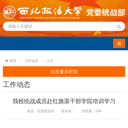
导航
首页
工作动态
正文
点击显示栏目
工作动态
我校统战成员赴红旗渠干部学院培训学习
来源：党委统战部
发布者：
浏览量：
298