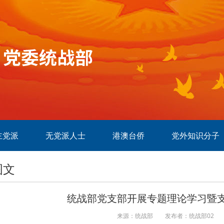
主党派
无党派人士
港澳台侨
党外知识分子
图文
统战部党支部开展专题理论学习暨
来源：统战部
发布者：统战部02