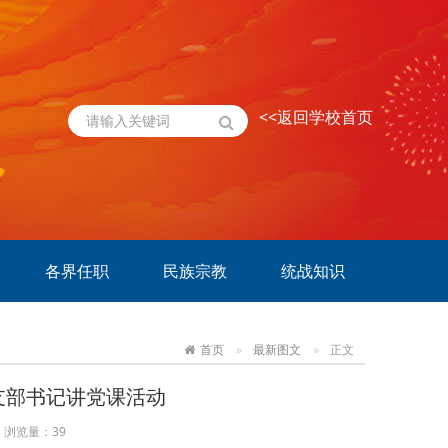
<<返回学校首页
各界任职
民族宗教
统战知识
首页
最新图文
正文
支部书记讲党课活动
浏览量：
39