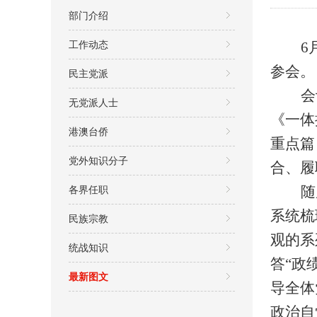
部门介绍
工作动态
6
参会。
民主党派
会
无党派人士
《一体
港澳台侨
重点篇
党外知识分子
合、履
各界任职
随
系统梳
民族宗教
观的系
统战知识
答
“政
最新图文
导全体
政治自