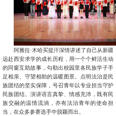
阿雅拉
·木哈买提汗深情
讲述了自己
从新疆
远赴西安求学的成长历程，用一个个鲜活生动
的同窗互助故事，勾勒出校园里各民族学子手
足相亲、守望相助的温暖图景。点明法治是民
族团结
的
坚实保障，号召青年以专业担当守护
民族团结
。演讲
语言真挚、情感充沛，
既有民
族交融的温情流淌，亦有法治青年的使命担
当，
在众多参赛选手中脱颖而出。