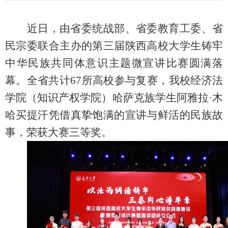
近日
，
由省委统战部、
省委
教育工委、省
民宗委联合主办的
第三届陕西高校大学生铸牢
中华民族共同体意识主题微宣讲比赛圆满落
幕。全省
共计
6
7
所高校参与复赛，
我校经济法
学院（知识产权学院）哈萨克族学生
阿雅拉
·木
哈买提汗
凭借真挚饱满的宣讲与鲜活的民族故
事，
荣获大赛
三等奖。