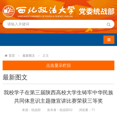
导航
首页
最新图文
正文
点击显示栏目
最新图文
我校学子在第三届陕西高校大学生铸牢中华民族
共同体意识主题微宣讲比赛荣获三等奖
来源：统战部
发布者：统战部02
浏览量：
71