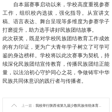
自
本届
赛事启动以来，
学校
高度重视参赛
工作
，
组织
校
内选拔
，
强化指导。
从宣讲文
稿、语言表达、舞台呈现等多维度为参赛学子
打磨提升，助力选手讲好民族团结故事。
此次获奖，既是对
学校
民族团结教育工作成效
的有力印证，更为广大青年学子树立了可学可
鉴的身边榜样
。学校
将以此次赛事为契机，持
续深化民族团结宣传教育，传播民族团结正能
量，以法治初心守护同心之花，争做铸牢中华
民族共同体意识的践行者与传播者。
上一篇：
我校举行陕西省第九届少数民族传统体育运动会代表团出征仪式