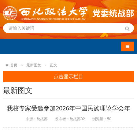
导航
首页
最新图文
正文
点击显示栏目
最新图文
我校专家受邀参加2026年中国民族理论学会年
来源：统战部
发布者：统战部02
浏览量：
50