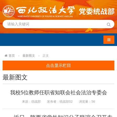
导航
首页
最新图文
正文
点击显示栏目
最新图文
我校5位教师任职省知联会社会法治专委会
来源：统战部
发布者：统战部02
浏览量：
56