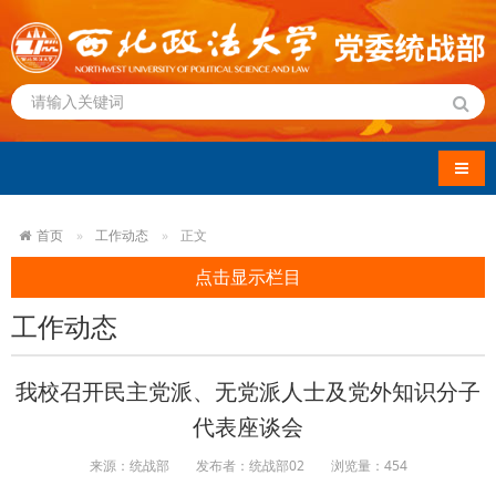
导航
首页
工作动态
正文
点击显示栏目
工作动态
我校召开民主党派、无党派人士及党外知识分子
代表座谈会
来源：统战部
发布者：统战部02
浏览量：
454