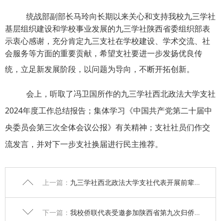
统战部副部长马玲向长期以来关心和支持我校九三学社
基层组织建设和学校事业发展的九三学社陕西省委组织部表
示衷心感谢，充分肯定九三支社在学校建设、学术交流、社
会服务等方面的重要贡献，希望支社要进一步发扬优良传
统，立足新发展阶段，以问题为导向，不断开拓创新。
会上，听取了
冯卫国
所作的
九三学社西北政法大学支社
2024年度工作总结报告；集体学习《中国共产党第二十届中
央委员会第三次全体会议公报》有关精神；
支社
社员们
作
交
流发言
，并对下一步支社换届进行民主推荐
。
上一篇：
九三学社西北政法大学支社代表开展前辈学者慰问活动
下一篇：
我校侨联代表受邀参加陕西省第九次归侨侨眷代表大会