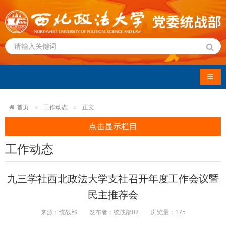
导航
首页
工作动态
正文
点击显示栏目
工作动态
九三学社西北政法大学支社召开年度工作会议暨
民主推荐会
来源：统战部
发布者：统战部02
浏览量：
175