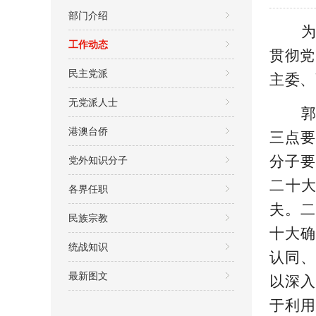
部门介绍
工作动态
贯彻党
民主党派
主委、
无党派人士
港澳台侨
三点要
党外知识分子
分子要
二十
各界任职
夫。二
民族宗教
十大确
统战知识
认同、
最新图文
以深入
于利用