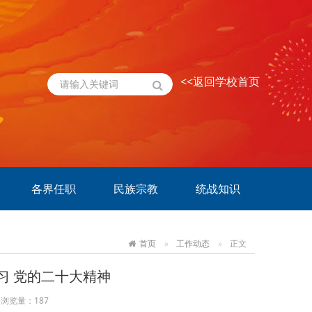
<<返回学校首页
各界任职
民族宗教
统战知识
首页
工作动态
正文
习 党的二十大精神
浏览量：
187