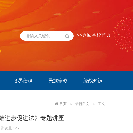
<<返回学校首页
各界任职
民族宗教
统战知识
首页
最新图文
正文
结进步促进法》专题讲座
浏览量：
47