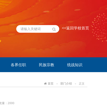
<<返回学校首页
各界任职
民族宗教
统战知识
首页
部门介绍
正文
览量：
2000