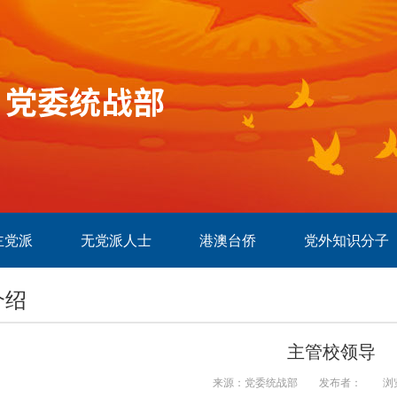
主党派
无党派人士
港澳台侨
党外知识分子
介绍
主管校领导
来源：党委统战部
发布者：
浏